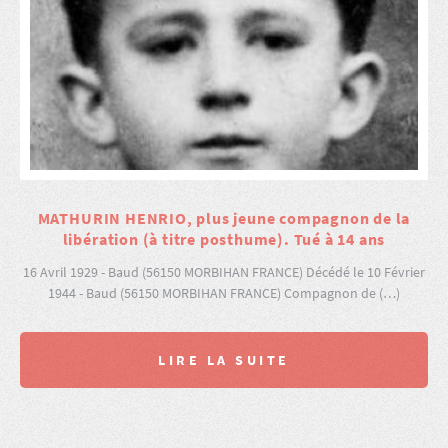
MATHURIN HENRIO, plus jeune compagnon de la
libération (à titre posthume). Tué à 14 ans
16 Avril 1929 - Baud (56150 MORBIHAN FRANCE) Décédé le 10 Février
1944 - Baud (56150 MORBIHAN FRANCE) Compagnon de (…)
LIRE LA SUITE