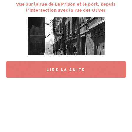
Vue sur la rue de La Prison et le port, depuis
l’intersection avec la rue des Olives
LIRE LA SUITE