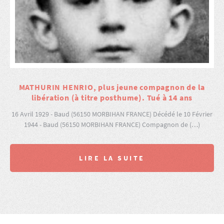
MATHURIN HENRIO, plus jeune compagnon de la
libération (à titre posthume). Tué à 14 ans
16 Avril 1929 - Baud (56150 MORBIHAN FRANCE) Décédé le 10 Février
1944 - Baud (56150 MORBIHAN FRANCE) Compagnon de (…)
LIRE LA SUITE