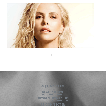
© J’AIME DEAM
PLAN DU SITE
DESIGN:
HTML5 UP
SE CONNECTER