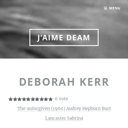
MENU
J’AIME DEAM
DEBORAH KERR
0 vote
The unforgiven (1960)
Audrey Hepburn
Burt
Lancaster
Sabrina