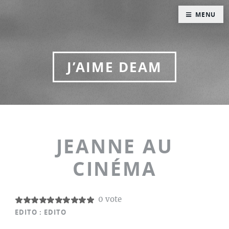
MENU
J’AIME DEAM
JEANNE AU
CINÉMA
0 vote
EDITO :
EDITO