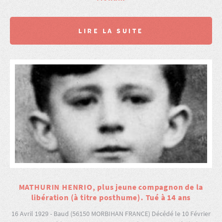
LIRE LA SUITE
MATHURIN HENRIO, plus jeune compagnon de la
libération (à titre posthume). Tué à 14 ans
16 Avril 1929 - Baud (56150 MORBIHAN FRANCE) Décédé le 10 Février