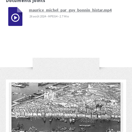
Documents joints
maurice_michel_par_guy_bonnin_histar.mp4
26 août 2024
-
MPEG4
-
2.7 Mio