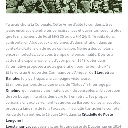
Tu avais choisi la Coloniale. Cette Arme d’élite te conduisit, très
jeune encore, à étendre tes connaissances et ouvrir ton coeur à plus
que le maniement du Fusil MAS 35 ou du F.M 24/ 9. Te voilà donc
confronté, en Afrique, aux problèmes d’administration dans un
contexte d’extension de notre civilisation. Même à des échelons
encore modestes, cela vous trempe une personnalité. Dois-tu à
cette riche expérience le fait d’avoir pu, en 1943, opter dans
l’alternative proposée à notre génération pour le bon choix" ?
Et te voici au Groupe des Commandos d’Afrique ; de
Staouëli
au
Danube
, tu y participas à la campagne victorieuse.
Et si nous parlions de ce que je sais du "Soldat" ? Interrogé par
Gmeline
, qui réunissait les matériaux indispensables à l’élaboration
de son bouquin, tu étais demeuré fort en retrait. Tes propos
concernaient exclusivement les autres au Baroud, où les anecdotes
propres à faire rire de toi à l’occasion ! Il a fallu t’arracher le compte-
rendu de ton entrée, le 19 Juin 1944, dans la
Citadelle de Porto
Longone
!
Loustanau-Lacau
, béarnais, qui fut une sorte de Ducournau en 1914-