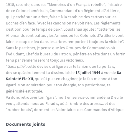
1918, raconte, dans ses "Mémoires d’un Français rebelle", l’histoire
de ce Colonel américain, Commandant d’un Régiment d’Artillerie,
qui, perché sur un arbre, faisait à la carabine des cartons sur les
Boches d’en face. "Avec les canons on ne voit rien. Les règlements
c’est bon pour le temps de paix". Loustanau ajoute : "cette fois les
Allemands sont battus ; les Armées où les Colonels d’Artillerie vont
faire le coup de feu dans les arbres remportent toujours la victoire".
Sans le pasticher, je pense que les Groupes de Commandos où
l’Adjudant, Chef du bureau du Patron, pénètre en tête dans un fortin
tenu par l’ennemi seront toujours victorieux.
"
Sans pitié
", cette devise qui figure sur le fanion que tu portais,
devise qu’adroitement tu dissimulais le
15 juillet 1944
à vue de
Sa
Sainteté Pie XII
, qui eût pu s’en chagriner, je la fais mienne à ton
égard. Mon admiration pour ton énergie, ton patriotisme, ta
générosité est totale.
Va donc retrouver ton "gars", mort en service commandé, si Dieu le
veut, attends-nous au Paradis, où à l’ombre des arbres... et des
"rubber-boats", dorment les Volontaires des Commandos d’Afrique.
Documents joints