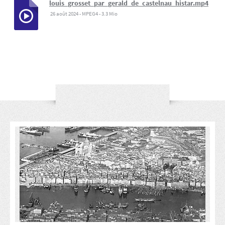
louis_grosset_par_gerald_de_castelnau_histar.mp4
26 août 2024
-
MPEG4
-
3.3 Mio