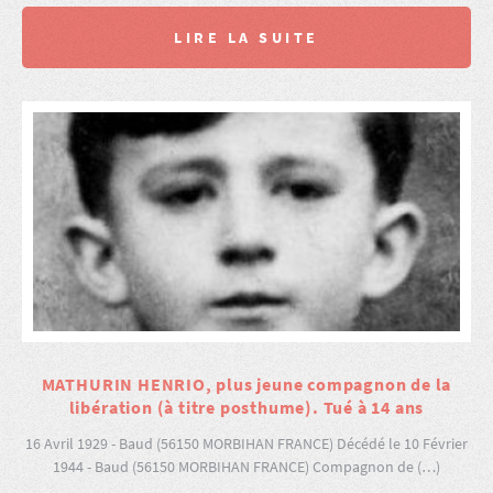
LIRE LA SUITE
MATHURIN HENRIO, plus jeune compagnon de la
libération (à titre posthume). Tué à 14 ans
16 Avril 1929 - Baud (56150 MORBIHAN FRANCE) Décédé le 10 Février
1944 - Baud (56150 MORBIHAN FRANCE) Compagnon de (…)