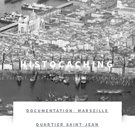
EVÈNEMENT, ÉPISODE HISTORIQUE : L’HISTOIRE SUR LE TE
S
PUBLICATIONS
AR
VOCABULAIRES
Œ
HISTOCACHING
 SE TAISENT, LES PIERRES CRIERONT. CATCHING UP W
DOCUMENTATION- MARSEILLE
QUARTIER SAINT-JEAN