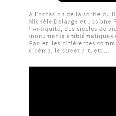
A l’occasion de la sortie du 
Michèle Delaage et Josiane Pi
l’Antiquité, des siècles de v
monuments emblématiques du P
Panier, les différentes commu
cinéma, le street art, etc...