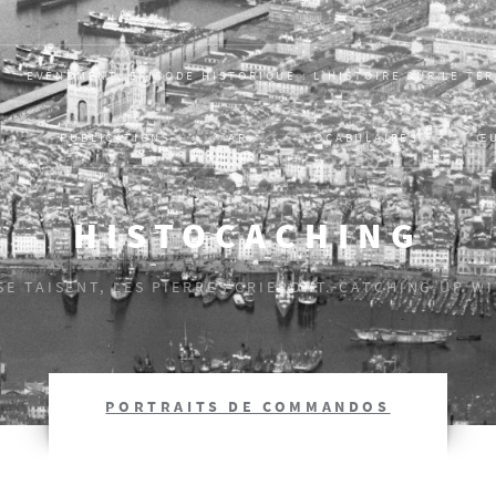
EVÈNEMENT, ÉPISODE HISTORIQUE : L’HISTOIRE SUR LE TE
S
PUBLICATIONS
AR
VOCABULAIRES
Œ
HISTOCACHING
 SE TAISENT, LES PIERRES CRIERONT. CATCHING UP W
PORTRAITS DE COMMANDOS