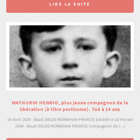
LIRE LA SUITE
MATHURIN HENRIO, plus jeune compagnon de la
libération (à titre posthume). Tué à 14 ans
16 Avril 1929 - Baud (56150 MORBIHAN FRANCE) Décédé le 10 Février
1944 - Baud (56150 MORBIHAN FRANCE) Compagnon de (…)