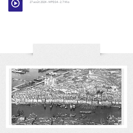
27 août 2024
-
MPEG4
-
2.7 Mio