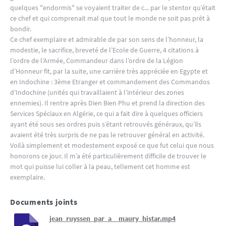
quelques "endormis" se voyaient traiter de c... par le stentor qu’était
ce chef et qui comprenait mal que tout le monde ne soit pas prêt à
bondir.
Ce chef exemplaire et admirable de par son sens de l’honneur, la
modestie, le sacrifice, breveté de l’Ecole de Guerre, 4 citations à
l’ordre de l’Armée, Commandeur dans l’ordre de la Légion
d’Honneur fit, par la suite, une carrière très appréciée en Egypte et
en Indochine : 3ème Etranger et commandement des Commandos
d’Indochine (unités qui travaillaient à l’intérieur des zones
ennemies). Il rentre après Dien Bien Phu et prend la direction des
Services Spéciaux en Algérie, ce qui a fait dire à quelques officiers
ayant été sous ses ordres puis s’étant retrouvés généraux, qu’ils
avaient été très surpris de ne pas le retrouver général en activité.
Voilà simplement et modestement exposé ce que fut celui que nous
honorons ce jour. Il m’a été particulièrement difficile de trouver le
mot qui puisse lui coller à la peau, tellement cet homme est
exemplaire.
Documents joints
jean_ruyssen_par_a__maury_histar.mp4