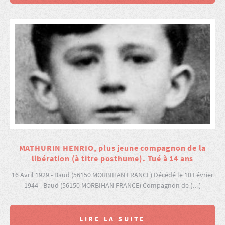
MATHURIN HENRIO, plus jeune compagnon de la
libération (à titre posthume). Tué à 14 ans
16 Avril 1929 - Baud (56150 MORBIHAN FRANCE) Décédé le 10 Février
1944 - Baud (56150 MORBIHAN FRANCE) Compagnon de (…)
LIRE LA SUITE