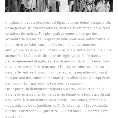
Imaginez une rue à peu près rectiligne après un début à angle droit,
de largeur (ou plutôt d’étroitesse) variable et s’étirant sur quelques
centaines de mètres. Elle plongeait et remontait au gré des
accidents de terrain, s’allongeait ensuite pour venir buter contre le
mur arrière de Saint-Laurent. Déviée en quelques marches
embryonnaires, elle débouchait sur le parvis. Notre immeuble, situé
au numéro 12, à peu de distance de l’église, était édifié dans une
partie légèrement élargie, la rue à cet endroit devant mesurer trois
ou quatre bons mètres d’un mur à l’autre, trottoirs compris. Au-
dessus de l’entrée, trônait l’habituelle plaque émaillée informant
tout passant des commodités modernes offertes par le propriétaire
des lieux : « Eau, gaz, électricité à tous les étages ».
Sur la porte, au demeurant toujours ouverte, un heurtoir (nous
disions un marteau) en forme de main tenant une boule avertissait
des visites, à raison d’un coup par étage. Trois coups, c’était pour
nous, puisque nous habitions au 3°. On répondait à la voix, quelle
que fût la distance : « — Qui est-ce ? — C’est moi !... — Montez, c’est
ouvert !... »