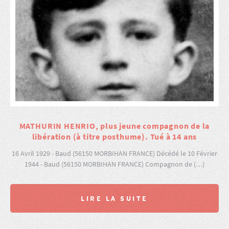
MATHURIN HENRIO, plus jeune compagnon de la
libération (à titre posthume). Tué à 14 ans
16 Avril 1929 - Baud (56150 MORBIHAN FRANCE) Décédé le 10 Février
1944 - Baud (56150 MORBIHAN FRANCE) Compagnon de (…)
LIRE LA SUITE