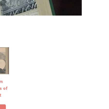
um
s of
t