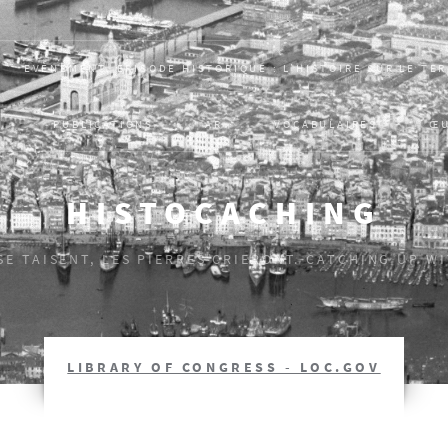
EVÈNEMENT, ÉPISODE HISTORIQUE : L’HISTOIRE SUR LE TE
S
PUBLICATIONS
AR
VOCABULAIRES
Œ
HISTOCACHING
 SE TAISENT, LES PIERRES CRIERONT. CATCHING UP W
LIBRARY OF CONGRESS - LOC.GOV