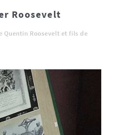
er Roosevelt
e Quentin Roosevelt et fils de