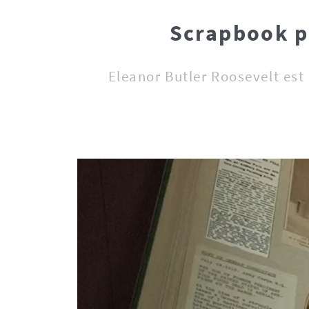
Scrapbook p
Eleanor Butler Roosevelt est 