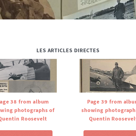
LES ARTICLES DIRECTES
Page 39 from alb
age 38 from album
showing photograph
wing photographs of
Quentin Roosevel
Quentin Roosevelt