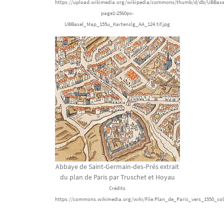
https://upload.wikimedia.org/wikipedia/commons/thumb/d/db/UBBasel
page1-2560px-
UBBasel_Map_155u_Kartenslg_AA_124.tif.jpg
Abbaye de Saint-Germain-des-Prés extrait
du plan de Paris par Truschet et Hoyau
Crédits
https://commons.wikimedia.org/wiki/File:Plan_de_Paris_vers_1550_col