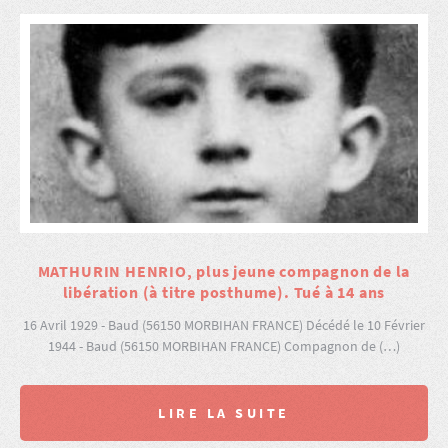
MATHURIN HENRIO, plus jeune compagnon de la
libération (à titre posthume). Tué à 14 ans
16 Avril 1929 - Baud (56150 MORBIHAN FRANCE) Décédé le 10 Février
1944 - Baud (56150 MORBIHAN FRANCE) Compagnon de (…)
LIRE LA SUITE