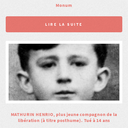
Monum
LIRE LA SUITE
MATHURIN HENRIO, plus jeune compagnon de la
libération (à titre posthume). Tué à 14 ans