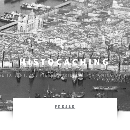
EVÈNEMENT, ÉPISODE HISTORIQUE : L’HISTOIRE SUR LE TE
S
PUBLICATIONS
AR
VOCABULAIRES
Œ
HISTOCACHING
 SE TAISENT, LES PIERRES CRIERONT. CATCHING UP W
PRESSE