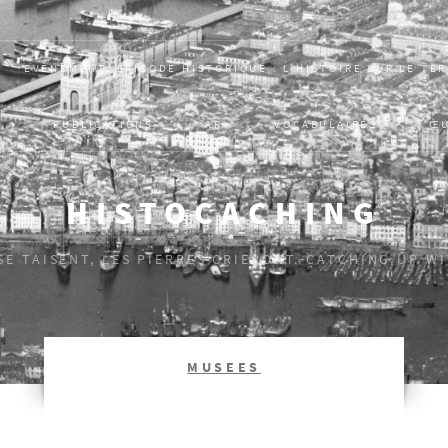
EVÈNEMENT, ÉPISODE HISTORIQUE : L’HISTOIRE SUR LE TE
S
PUBLICATIONS
AR
VOCABULAIRES
Œ
HISTOCACHING
 SE TAISENT, LES PIERRES CRIERONT. CATCHING UP W
MUSEES