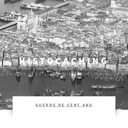
EVÈNEMENT, ÉPISODE HISTORIQUE : L’HISTOIRE SUR LE TE
S
PUBLICATIONS
AR
VOCABULAIRES
ŒU
HISTOCACHING
 SE TAISENT, LES PIERRES CRIERONT. CATCHING UP W
GUERRE DE CENT ANS