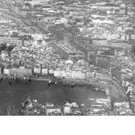
RRAIN
PASSEURS DE MÉMOIRE
MONUM
VRES
PIED DE PAGE
ITH HISTORY