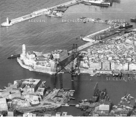
ACCUEIL
ENCYCLOPÉDIE
PHOTOS
PARCOURS
SOURCE
SI CEUX-CI