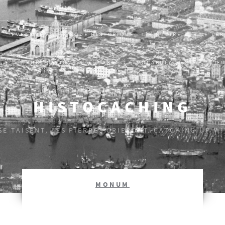
EVÈNEMENT, ÉPISODE HISTORIQUE : L’HISTOIRE SUR LE TER
S
PUBLICATIONS
AR
VOCABULAIRES
ŒU
HISTOCACHING
 SE TAISENT, LES PIERRES CRIERONT. CATCHING UP W
MONUM